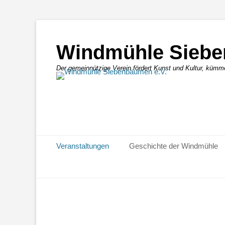
Windmühle Siebe
Der gemeinnützige Verein fördert Kunst und Kultur, kümm
Primäres Menü
Zum
Veranstaltungen
Geschichte der Windmühle
Inhalt
springen