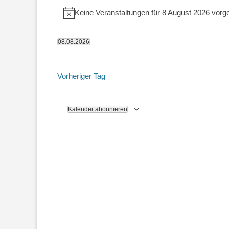
Veranstaltungen
Keine Veranstaltungen für 8 August 2026 vorg
Hinweis
für
8
08.08.2026
Datum
August
wählen.
2026
Vorheriger Tag
Kalender abonnieren